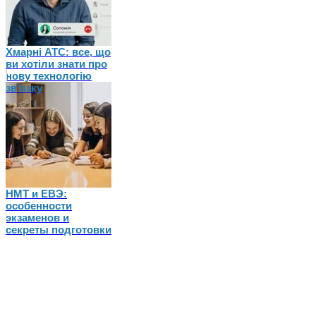
Хмарні АТС: все, що
ви хотіли знати про
нову технологію
зв'язку
НМТ и ЕВЭ:
особенности
экзаменов и
секреты подготовки