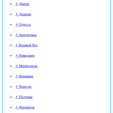
⚡ Днепр
⚡ Донецк
⚡ Одесса
⚡ Запорожье
⚡ Кривой Рог
⚡ Николаев
⚡ Мариуполь
⚡ Винница
⚡ Херсон
⚡ Полтава
⚡ Чернигов