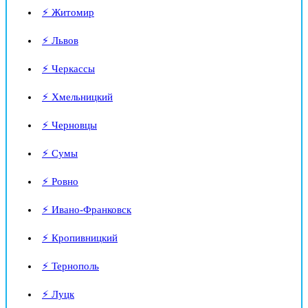
⚡ Житомир
⚡ Львов
⚡ Черкассы
⚡ Хмельницкий
⚡ Черновцы
⚡ Сумы
⚡ Ровно
⚡ Ивано-Франковск
⚡ Кропивницкий
⚡ Тернополь
⚡ Луцк