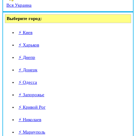
Вся Украина
Выберите город:
⚡ Киев
⚡ Харьков
⚡ Днепр
⚡ Донецк
⚡ Одесса
⚡ Запорожье
⚡ Кривой Рог
⚡ Николаев
⚡ Мариуполь