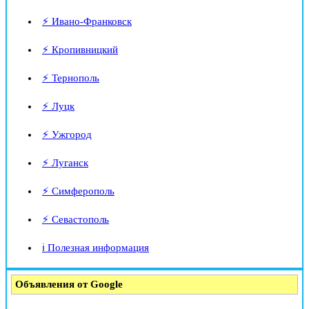
⚡ Ивано-Франковск
⚡ Кропивницкий
⚡ Тернополь
⚡ Луцк
⚡ Ужгород
⚡ Луганск
⚡ Симферополь
⚡ Севастополь
ℹ️ Полезная информация
Объявления от Google