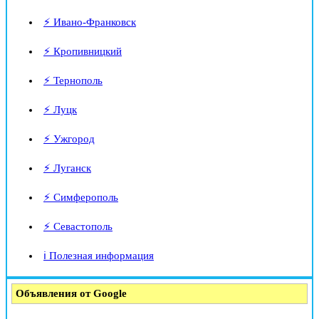
⚡ Ивано-Франковск
⚡ Кропивницкий
⚡ Тернополь
⚡ Луцк
⚡ Ужгород
⚡ Луганск
⚡ Симферополь
⚡ Севастополь
ℹ️ Полезная информация
Объявления от Google