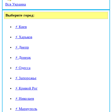
Вся Украина
Выберите город:
⚡ Киев
⚡ Харьков
⚡ Днепр
⚡ Донецк
⚡ Одесса
⚡ Запорожье
⚡ Кривой Рог
⚡ Николаев
⚡ Мариуполь