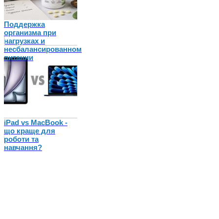
Поддержка
организма при
нагрузках и
несбалансированном
питании
iPad vs MacBook -
що краще для
роботи та
навчання?