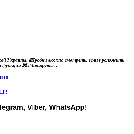
всей Украины. 🚦Пробки можно смотреть, если проложить
ии функции 🔀«Маршруты».
ЙН‼️
Н‼️
legram, Viber, WhatsApp!