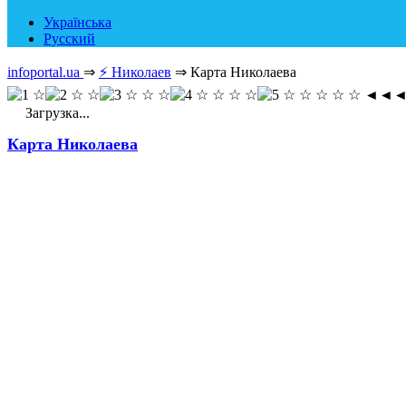
Українська
Русский
infoportal.ua
⇒
⚡ Николаев
⇒
Карта Николаева
◄◄
Загрузка...
Карта Николаева