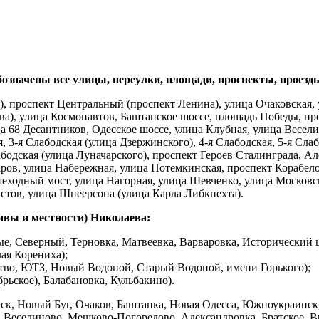
бозначены все улицы, переулки, площади, проспекты, проезды
), проспект Центральный (проспект Ленина), улица Очаковская, 
ва), улица Космонавтов, Баштанское шоссе, площадь Победы, пр
а 68 Десантников, Одесское шоссе, улица Клубная, улица Весел
 3-я Слабодская (улица Дзержинского), 4-я Слабодская, 5-я Слаб
абодская (улица Луначарского), проспект Героев Сталинграда, А
в, улица Набережная, улица Потемкинская, проспект Корабелов,
шеходный мост, улица Нагорная, улица Шевченко, улица Московс
стов, улица Шнеерсона (улица Карла Либкнехта).
вы и местности) Николаева:
е, Северный, Терновка, Матвеевка, Варваровка, Исторический ц
ая Корениха);
тво, ЮТЗ, Новый Водопой, Старый Водопой, имени Горького);
рьское), Балабановка, Кульбакино).
к, Новый Буг, Очаков, Баштанка, Новая Одесса, Южноукраинск
, Веселиново, Мешково-Погорелово, Александровка, Братское, Вр