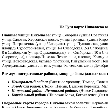
На Гугл карте Николаева о
Главные улицы Николаева:
улица Соборная (улица Советская
улица Садовая, Херсонское шоссе, улица Троицкая (улица Киро
улица Пограничная (улица Чигирина), улица Пушкинская, улиц
площадь Судостроителей, улицы 1-я Слабодская, 2-я Слабодская,
8-я Слабодская (улица Орджоникидзе), 9-я Слабодская, 10-я Сл
Скороходова), площадь Николая Леонтовича, площадь Коммунаро
улица Новозаводская, бульвар Флотский, Ингульский мост, Пе
Адмиральская, улица Лягина, улица Фалеевская, улица Декабри
Все административные районы, микрорайоны (жилые масси
Центральный район:
(Ракетное урочище, Темвод, Соляны
Заводский район:
(Лески, Намыв, Великая Корениха, Мал
Ингульский район «Ленинский район»:
(Новое Садоводс
Корабельный район:
(Широкая Балка, Богоявленск (Октяб
Подробные карты городов Николаевской области:
Первомайс
Кривое Озеро, Березнеговатое, Казанка, Арбузинка, Доманёвка