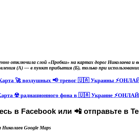
енно отключила слой «Пробки» на картах дорог Николаева и 
вления (А) — в пункт прибытия (Б), только при использован
Карта 🚀 воздушных 📢 тревог 🇺🇦 Украины ⚡ОНЛА
арта ☢️ радиационного фона в 🇺🇦 Украине ⚡ОНЛАЙ
сь в Facebook или 📲 отправьте в Te
 Николаев Google Maps