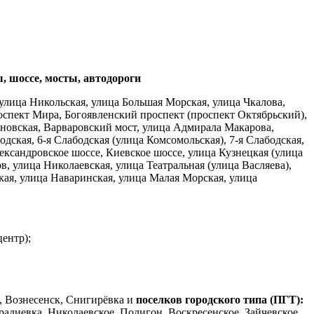
, шоссе, мосты, автодороги
улица Никольская, улица Большая Морская, улица Чкалова,
оспект Мира, Богоявленский проспект (проспект Октябрьский),
иновская, Варваровский мост, улица Адмирала Макарова,
одская, 6-я Слабодская (улица Комсомольская), 7-я Слабодская,
лександровское шоссе, Киевское шоссе, улица Кузнецкая (улица
 улица Николаевская, улица Театральная (улица Васляева),
кая, улица Наваринская, улица Малая Морская, улица
ентр);
, Вознесенск, Снигирёвка и
поселков городского типа (ПГТ):
адиевка, Николаевское, Полигон, Воскресенское, Зайчевское,