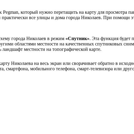
 Pegman, который нужно перетащить на карту для просмотра пан
ы практически все улицы и дома города Николаев. При помощи 
схему города Николаев в режим
«Спутник»
. Эта функция будет 
другими областями местности на качественных спутниковых сни
ь ландшафт местности на топографической карте.
арту Николаева на весь экран или сворачивает обратно в исход
а, смартфона, мобильного телефона, смарт-телевизора или друго