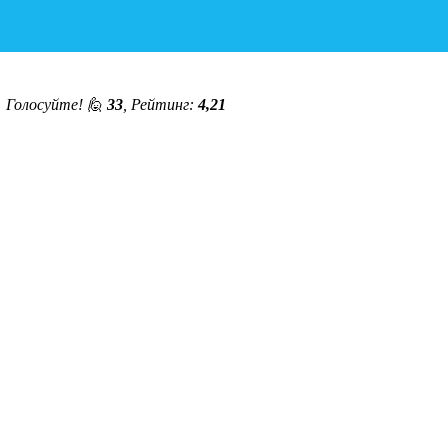
◄
Голосуйте! 🙋
33
, Рейтинг:
4,21