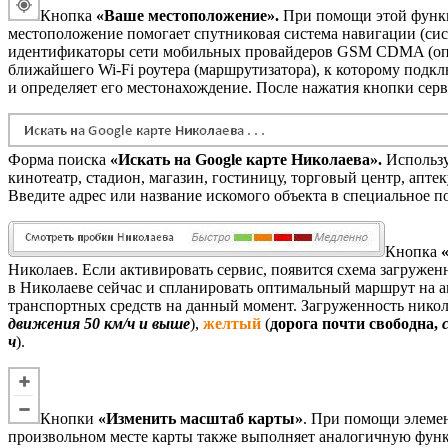
Кнопка
«Ваше местоположение».
При помощи этой функц
местоположение помогает спутниковая система навигации (сис
идентификаторы сети мобильных провайдеров GSM CDMA (операт
ближайшего Wi-Fi роутера (маршрутизатора), к которому подкл
и определяет его местонахождение. После нажатия кнопки сер
Форма поиска
«Искать на Google карте Николаева».
Используй
кинотеатр, стадион, магазин, гостиницу, торговый центр, аптек
Введите адрес или название искомого объекта в специальное п
Кнопка
Николаев. Если активировать сервис, появится схема загруже
в Николаеве сейчас и спланировать оптимальный маршрут на а
транспортных средств на данный момент. Загруженность нико
движения 50 км/ч и выше
),
желтый
(
дорога почти свободна,
ч
).
Кнопки
«Изменить масштаб карты»
. При помощи элеме
произвольном месте карты также выполняет аналогичную фун