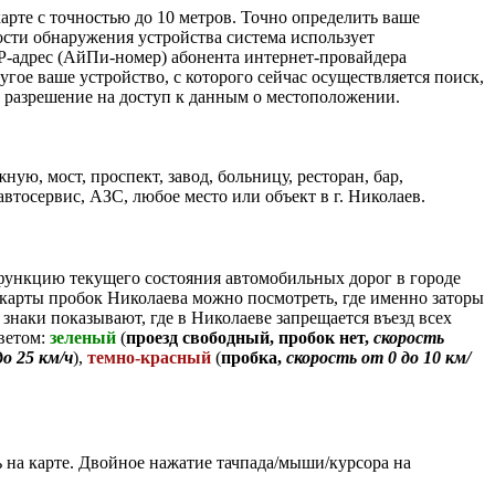
рте с точностью до 10 метров. Точно определить ваше
сти обнаружения устройства система использует
P-адрес (АйПи-номер) абонента интернет-провайдера
гое ваше устройство, с которого сейчас осуществляется поиск,
 разрешение на доступ к данным о местоположении.
ную, мост, проспект, завод, больницу, ресторан, бар,
автосервис, АЗС, любое место или объект в г. Николаев.
функцию текущего состояния автомобильных дорог в городе
 карты пробок Николаева можно посмотреть, где именно заторы
наки показывают, где в Николаеве запрещается въезд всех
ветом:
зеленый
(
проезд свободный, пробок нет,
скорость
до 25 км/ч
),
темно-красный
(
пробка,
скорость от 0 до 10 км/
 на карте. Двойное нажатие тачпада/мыши/курсора на