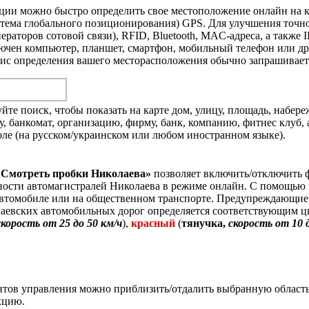
ии можно быстро определить свое местоположение онлайн на ка
тема глобального позиционирования) GPS. Для улучшения точно
оров сотовой связи), RFID, Bluetooth, MAC-адреса, а также I
ючен компьютер, планшет, смартфон, мобильный телефон или дру
вис определения вашего месторасположения обычно запрашивает
те поиск, чтобы показать на карте дом, улицу, площадь, набереж
у, банкомат, организацию, фирму, банк, компанию, фитнес клуб, 
оле (на русском/украинском или любом иностранном языке).
«Смотреть пробки Николаева»
позволяет включить/отключить 
нности автомагистралей Николаева в режиме онлайн. С помощью
втомобиле или на общественном транспорте. Предупреждающие з
лаевских автомобильных дорог определяется соответствующим ц
скорость от 25 до 50 км/ч
),
красный
(
тянучка,
скорость от 10 
нтов управления можно
приблизить/отдалить выбранную область
кцию.