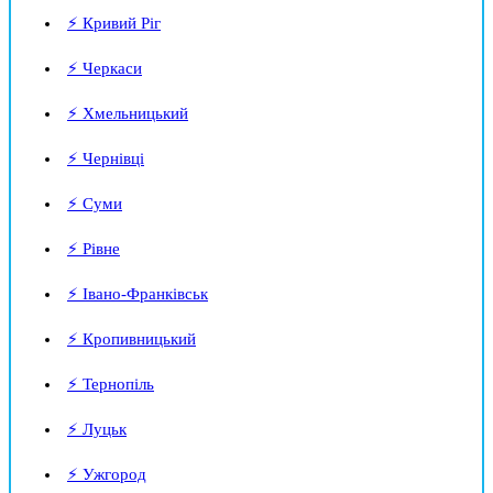
⚡ Кривий Ріг
⚡ Черкаси
⚡ Хмельницький
⚡ Чернівці
⚡ Суми
⚡ Рівне
⚡ Івано-Франківськ
⚡ Кропивницький
⚡ Тернопіль
⚡ Луцьк
⚡ Ужгород