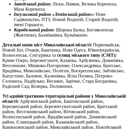
Заводський район:
Ліски, Намив, Велика Корениха,
Мала Корениха;
Інгульський район «Ленінський район»:
Нове
Садівництво, ПТЗ, Новий Водопій, Старий Водопій,
імені Горького;
Корабельний район:
Широка Балка, Богоявленськ
(Жовтневе), Балабанівка, Кульбакине.
Детальні мапи міст Миколаївської області:
Первомайськ,
Новий Буг, Очаків, Баштанка, Нова Одеса, Южноукраїнськ,
Вознесенськ, Снігурівка та
селищ міського типу (СМТ):
Криве Озеро, Березнегувате, Казанка, Арбузинка, Доманівка,
Веселинове, Мішково-Погорілове, Олександрівка, Братське,
Врадіївка, Миколаївське, Полігон, Воскресенське, Зайчівське,
Капустине, Баловне, Калинівка, Ясна Поляна, Петрово-
Солониха, Надбузьке, Весняне, Зарічне, Стара Богданівка,
Радісний Сад, Козирка, Половинки.
Усі адміністративно-територіальні райони у Миколаївській
області:
Арбузинський район, Баштанський район,
Березанський район, Березнегуватський район, Братський
район, Веселинівський район, Вітовський район,
Вознесенський район, Врадіївський район, Доманівський
район, Єланецький район, Казанківський район,
Кривоозерський район, Миколаївський район, Новобузький