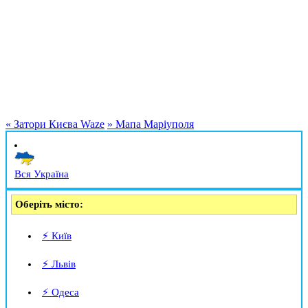
«
Затори Києва Waze
»
Мапа Маріуполя
Вся Україна
Оберіть місто:
⚡ Київ
⚡ Львів
⚡ Одеса