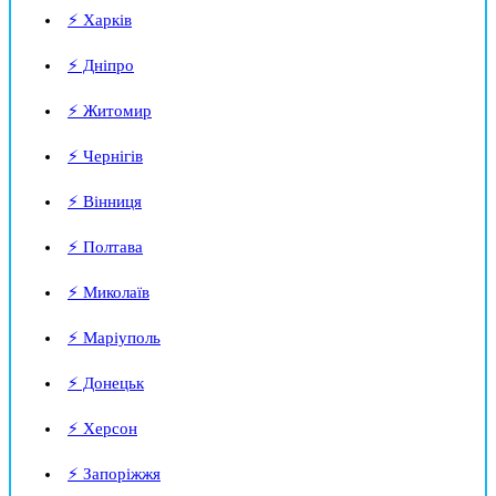
⚡ Харків
⚡ Дніпро
⚡ Житомир
⚡ Чернігів
⚡ Вінниця
⚡ Полтава
⚡ Миколаїв
⚡ Маріуполь
⚡ Донецьк
⚡ Херсон
⚡ Запоріжжя