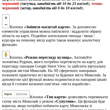
червоний
(
тягучка,
швидкість від 10 до 25 км/год
),
темно-
червоний
(
затор,
швидкість від 0 до 10 км/год
).
Кнопки
«Змінити масштаб карти»
. За допомогою
елементів управління можна наблизити / віддалити обрану
область на карті. Подвійне натискання тачпада / миші /
курсора на певному місці карти також виконує аналогічну
функцію.
Кнопка
«Режим перегляду вулиць».
Активуйте
чоловічка Pegman, якого потрібно перетягнути на карту для
перегляду панорам Google Street View, та здійсніть віртуальну
подорож містом Миколаїв. На 3D сферичних панорамах
позначені практично всі вулиці та будинки міста Миколаїв. За
допомогою цієї функції можна подивитися на панорамі цікаві
місця й головні визначні пам’ятки «міста корабелів».
Кнопки
«Тип карти»
дозволяють перемикати
схему міста Миколаїв у режим
«
Супутник»
. Ця функція буде
корисна, якщо потрібно побачити карту Миколаєва зі