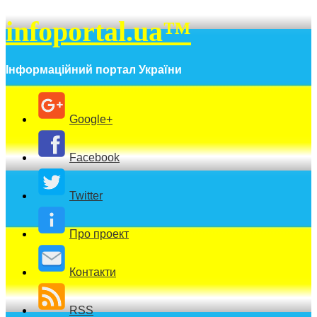
infoportal.ua™
Інформаційний портал України
Google+
Facebook
Twitter
Про проект
Контакти
RSS