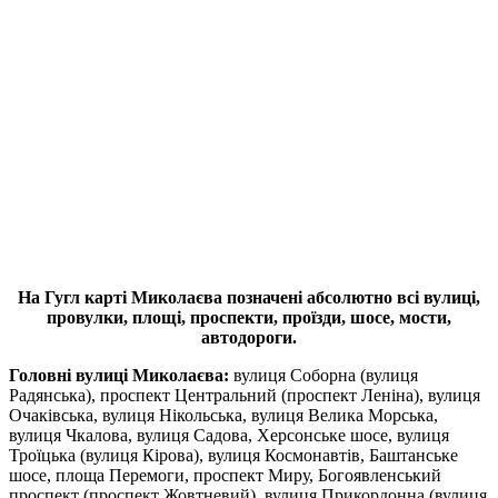
На Гугл карті Миколаєва позначені абсолютно всі вулиці,
провулки, площі, проспекти, проїзди, шосе, мости,
автодороги.
Головні вулиці Миколаєва:
вулиця Соборна (вулиця
Радянська), проспект Центральний (проспект Леніна), вулиця
Очаківська, вулиця Нікольська, вулиця Велика Морська,
вулиця Чкалова, вулиця Садова, Херсонське шосе, вулиця
Троїцька (вулиця Кірова), вулиця Космонавтів, Баштанське
шосе, площа Перемоги, проспект Миру, Богоявленський
проспект (проспект Жовтневий), вулиця Прикордонна (вулиця