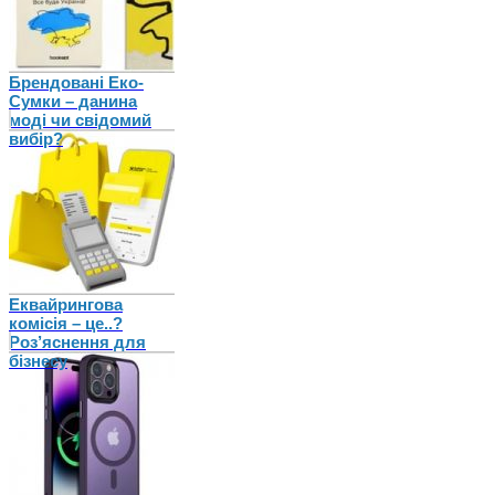
Брендовані Еко-
Сумки – данина
моді чи свідомий
вибір?
Еквайрингова
комісія – це..?
Роз’яснення для
бізнесу