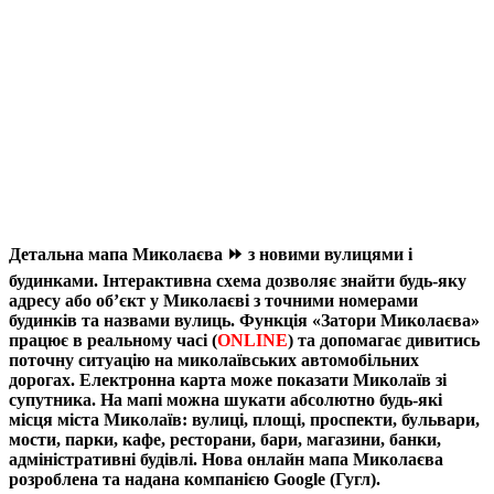
Детальна мапа Миколаєва ⏩ з новими вулицями і
будинками. Інтерактивна схема дозволяє знайти будь-яку
адресу або об’єкт у Миколаєві з точними номерами
будинків та назвами вулиць. Функція «Затори Миколаєва»
працює в реальному часі (
ONLINE
) та допомагає дивитись
поточну ситуацію на миколаївських автомобільних
дорогах. Електронна карта може показати Миколаїв зі
супутника. На мапі можна шукати абсолютно будь-які
місця міста Миколаїв: вулиці, площі, проспекти, бульвари,
мости, парки, кафе, ресторани, бари, магазини, банки,
адміністративні будівлі. Нова онлайн мапа Миколаєва
розроблена та надана компанією Google (Гугл).