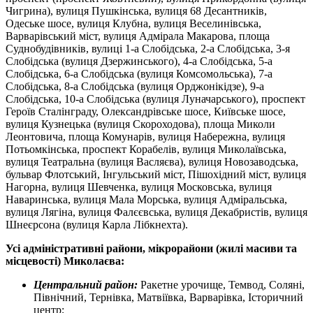
Чигрина), вулиця Пушкінська, вулиця 68 Десантників,
Одеське шосе, вулиця Клубна, вулиця Веселинівська,
Варварівський міст, вулиця Адмірала Макарова, площа
Суднобудівників, вулиці 1-а Слобідська, 2-а Слобідська, 3-я
Слобідська (вулиця Дзержинського), 4-а Слобідська, 5-а
Слобідська, 6-а Слобідська (вулиця Комсомольська), 7-а
Слобідська, 8-а Слобідська (вулиця Орджонікідзе), 9-а
Слобідська, 10-а Слобідська (вулиця Луначарського), проспект
Героїв Сталінграду, Олександрівське шосе, Київське шосе,
вулиця Кузнецька (вулиця Скороходова), площа Миколи
Леонтовича, площа Комунарів, вулиця Набережна, вулиця
Потьомкінська, проспект Корабелів, вулиця Миколаївська,
вулиця Театральна (вулиця Васляєва), вулиця Новозаводська,
бульвар Флотський, Інгульський міст, Пішохідний міст, вулиця
Нагорна, вулиця Шевченка, вулиця Московська, вулиця
Наваринська, вулиця Мала Морська, вулиця Адміральська,
вулиця Лягіна, вулиця Фалєєвська, вулиця Декабристів, вулиця
Шнеєрсона (вулиця Карла Лібкнехта).
Усі адміністративні райони, мікрорайони (жилі масиви та
місцевості) Миколаєва:
Центральний район:
Ракетне урочище, Темвод, Соляні,
Північний, Тернівка, Матвіївка, Варварівка, Історичний
центр;