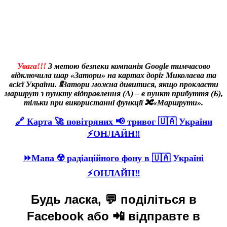
Увага!!!
З метою безпеки компанія Google тимчасово
відключила шар «Затори» на картах доріг Миколаєва та
всієї України. 🚦Затори можна дивитися, якщо прокласти
маршрут з пункту відправлення (А) – в пункт прибуття (Б),
тільки при використанні функції 🔀«Маршрути».
🔗 Карта 🚀 повітряних 📢 тривог 🇺🇦 України
⚡ОНЛАЙН‼️
⏩Мапа ☢️ радіаційного фону в 🇺🇦 Україні
⚡ОНЛАЙН‼️
Будь ласка, 💬 поділіться в
Facebook або 📲 відправте в