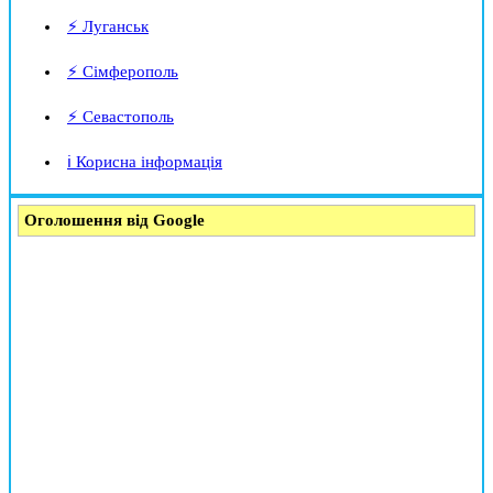
⚡ Луганськ
⚡ Сімферополь
⚡ Севастополь
ℹ️ Корисна інформація
Оголошення від Google