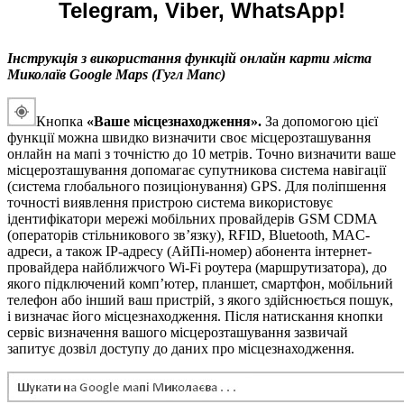
Telegram, Viber, WhatsApp!
Інструкція з використання функцій онлайн карти міста
Миколаїв Google Maps (Гугл Мапс)
Кнопка
«Ваше місцезнаходження».
За допомогою цієї
функції можна швидко визначити своє місцерозташування
онлайн на мапі з точністю до 10 метрів. Точно визначити ваше
місцерозташування допомагає супутникова система навігації
(система глобального позиціонування) GPS. Для поліпшення
точності виявлення пристрою система використовує
ідентифікатори мережі мобільних провайдерів GSM CDMA
(операторів стільникового зв’язку), RFID, Bluetooth, MAC-
адреси, а також IP-адресу (АйПі-номер) абонента інтернет-
провайдера найближчого Wi-Fi роутера (маршрутизатора), до
якого підключений комп’ютер, планшет, смартфон, мобільний
телефон або інший ваш пристрій, з якого здійснюється пошук,
і визначає його місцезнаходження. Після натискання кнопки
сервіс визначення вашого місцерозташування зазвичай
запитує дозвіл доступу до даних про місцезнаходження.