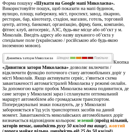
Форма пошуку
«Шукати на Google мапі Миколаєва».
Використовуйте пошук, щоб показати на мапі будинок,
вулицю, площу, набережну, міст, проспект, завод, лікарню,
ресторан, бар, кінотеатр, стадіон, магазин, готель, торговий
центр, аптеку, банкомат, організацію, фірму, банк, компанію,
фітнес клуб, автосервіс, АЗС, будь-яке місце або об’єкт у м.
Миколаїв. Введіть адресу або назву шуканого об’єкта у
спеціальне поле (українською / російською або будь-якою
іноземною мовою).
Кнопка
«Дивитися затори Миколаєва»
дозволяє включити /
відключити функцію поточного стану автомобільних доріг у
місті Миколаїв. Якщо активувати сервіс, з’явиться схема
завантаженості автомагістралей Миколаєва у режимі онлайн.
За допомогою карти пробок Миколаєва можна подивитися, де
саме затори у Миколаєві зараз і спланувати оптимальний
маршрут автомобілем або громадським транспортом.
Попереджувальні знаки показують, де у Миколаєві
забороняється в’їзд усіх транспортних засобів на даний
момент. Завантаженість миколаївських автомобільних доріг
визначається відповідним кольором:
зелений
(
проїзд вільний,
заторів немає,
швидкість руху 50 км/год та вище
),
жовтий
(
дорога майже вільна,
швидкість від 25 до 50 км/год
),