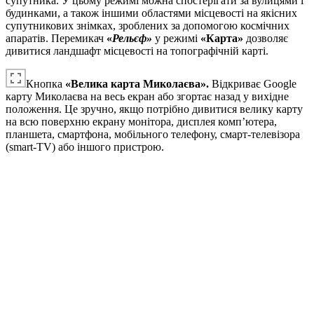
супутника. У цьому режимі можна спостерігати за вулицями і
будинками, а також іншими областями місцевості на якісних
супутникових знімках, зроблених за допомогою космічних
апаратів. Перемикач
«
Рельєф»
у режимі
«
Карта»
дозволяє
дивитися ландшафт місцевості на топографічній карті.
Кнопка
«Велика карта Миколаєва».
Відкриває Google
карту Миколаєва на весь екран або згортає назад у вихідне
положення. Це зручно, якщо потрібно дивитися велику карту
на всю поверхню екрану монітора, дисплея комп’ютера,
планшета, смартфона, мобільного телефону, смарт-телевізора
(smart-TV) або іншого пристрою.