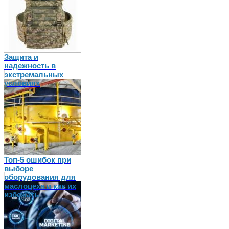
Защита и
надежность в
экстремальных
условиях
Топ-5 ошибок при
выборе
оборудования для
маслоцеха и как их
избежать