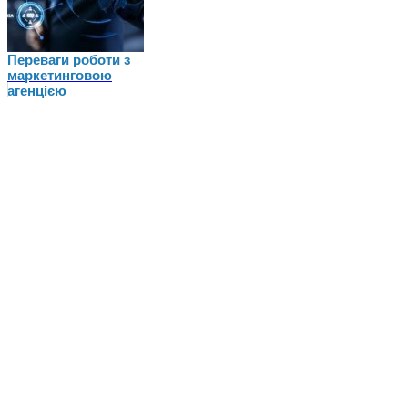
Переваги роботи з
маркетинговою
агенцією