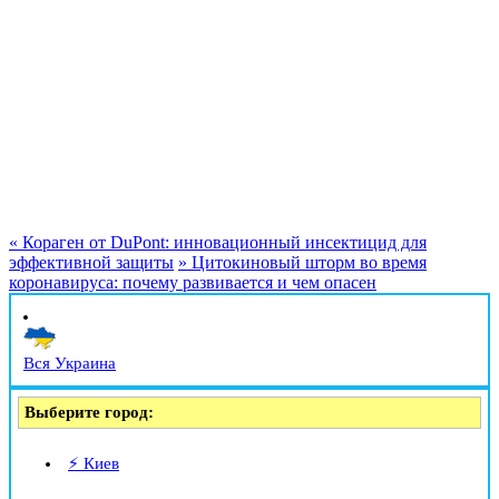
«
Кораген от DuPont: инновационный инсектицид для
эффективной защиты
»
Цитокиновый шторм во время
коронавируса: почему развивается и чем опасен
Вся Украина
Выберите город:
⚡ Киев