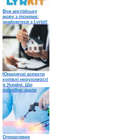
Вчи англійську
мову з піснями:
знайомтеся з Lyrkit!
Юридичні аспекти
купівлі нерухомості
в Україні: Що
потрібно знати
Оперативне