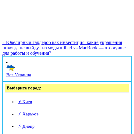
«
Ювелирный гардероб как инвестиция: какие украшения
никогда не выйдут из моды
»
iPad vs MacBook — что лучше
для работы и обучения?
Вся Украина
Выберите город:
⚡ Киев
⚡ Харьков
⚡ Днепр