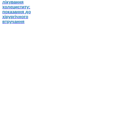
лікування
холециститу:
показання до
хірургічного
втручання