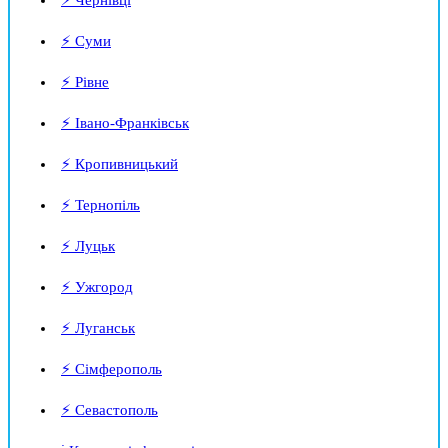
⚡ Суми
⚡ Рівне
⚡ Івано-Франківськ
⚡ Кропивницький
⚡ Тернопіль
⚡ Луцьк
⚡ Ужгород
⚡ Луганськ
⚡ Сімферополь
⚡ Севастополь