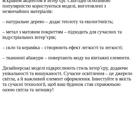
яскравим акцентом в інтер’єрі. Сьогодні особливою
популярністю користуються моделі, виготовлені з
незвичайних матеріалів:
– натуральне дерево – додає теплоту та екологічність;
– метал з матовим покриттям – підходить для сучасних та
індустріальних інтер’єрів;
– скло та кераміка – створюють ефект легкості та легкості;
– тканинні абажури – повертають моду на вінтажні елементи.
Дизайнерські моделі підкреслюють стиль інтер’єру, додаючи
унікальності та вишуканості. Сучасне освітлення – це джерело
світла, а й важливий елемент оформлення. Інвестуйте в якість
та сучасні технології, щоб ваш будинок став справжньою
оазою світла та затишку!