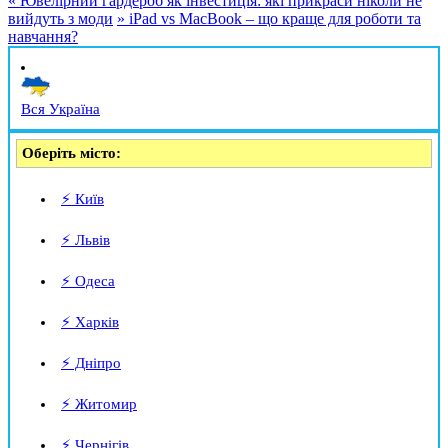
«
Ювелірний гардероб як інвестиція: які прикраси ніколи не
вийдуть з моди
»
iPad vs MacBook – що краще для роботи та
навчання?
Вся Україна
Оберіть місто:
⚡ Київ
⚡ Львів
⚡ Одеса
⚡ Харків
⚡ Дніпро
⚡ Житомир
⚡ Чернігів