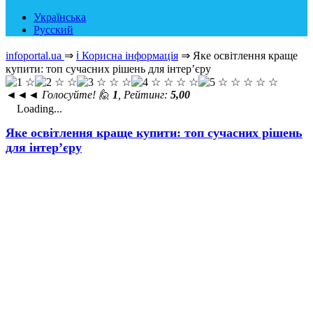
Українська
Русский
infoportal.ua
⇒
ℹ️ Корисна інформація
⇒
Яке освітлення краще
купити: топ сучасних рішень для інтер’єру
◄◄◄
Голосуйте! 🙋
1
, Рейтинг:
5,00
Loading...
Яке освітлення краще купити: топ сучасних рішень
для інтер’єру