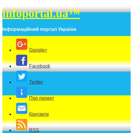
infoportal.ua™
Інформаційний портал України
Google+
Facebook
Twitter
Про проект
Контакти
RSS