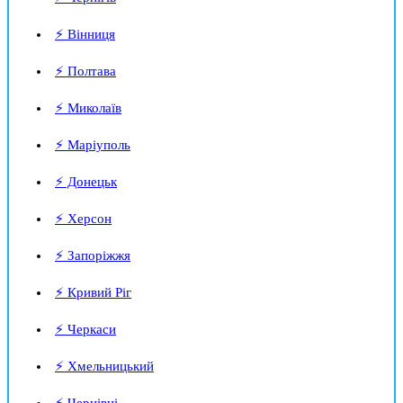
⚡ Вінниця
⚡ Полтава
⚡ Миколаїв
⚡ Маріуполь
⚡ Донецьк
⚡ Херсон
⚡ Запоріжжя
⚡ Кривий Ріг
⚡ Черкаси
⚡ Хмельницький
⚡ Чернівці