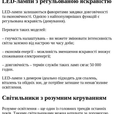
LED-лампи з регульованою яскравістю
LED-лампи залишаються фаворитами завдяки довговічності
та економічності. Однією з найпопулярніших функцій є
регульована яскравість (димування).
Переваги таких моделей:
– гнучкість налаштувань – ви можете змінювати інтенсивність
світла залежно від настрою чи часу доби;
– економія енергії – можливість зменшення яскравості знижує
споживання електроенергії;
– довговічність – термін служби таких ламп сягає 50 000
годин.
LED-лампи з димером ідеально підходять для спалень,
віталень та обідніх зон, де потрібне затишне та ненав’язливе
освітлення.
Світильники з розумним керуванням
Розумне освітлення – ще один із головних трендів останніх
років. Такими світильниками можна керувати за допомогою