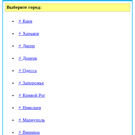
Выберите город:
⚡ Киев
⚡ Харьков
⚡ Днепр
⚡ Донецк
⚡ Одесса
⚡ Запорожье
⚡ Кривой Рог
⚡ Николаев
⚡ Мариуполь
⚡ Винница