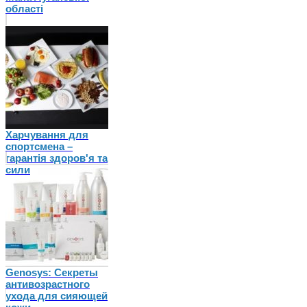
області
Харчування для
спортсмена –
гарантія здоров'я та
сили
Genosys: Секреты
антивозрастного
ухода для сияющей