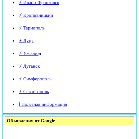
⚡ Ивано-Франковск
⚡ Кропивницкий
⚡ Тернополь
⚡ Луцк
⚡ Ужгород
⚡ Луганск
⚡ Симферополь
⚡ Севастополь
ℹ️ Полезная информация
Объявления от Google