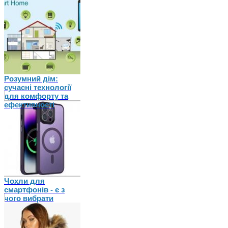
Розумний дім:
сучасні технології
для комфорту та
ефективності
Чохли для
смартфонів - є з
чого вибрати