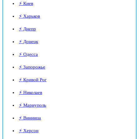
⚡ Киев
⚡ Харьков
⚡ Днепр
⚡ Донецк
⚡ Одесса
⚡ Запорожье
⚡ Кривой Рог
⚡ Николаев
⚡ Мариуполь
⚡ Винница
⚡ Херсон