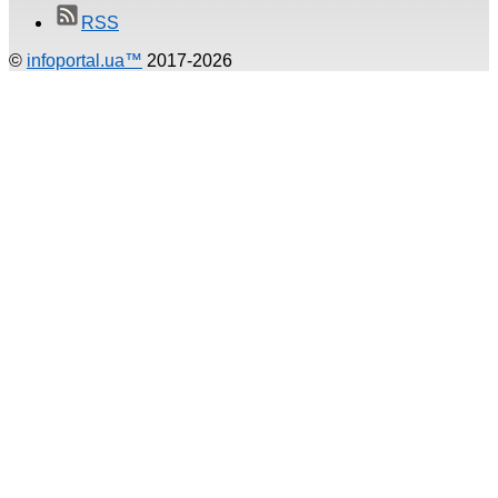
RSS
©
infoportal.ua™
2017-2026