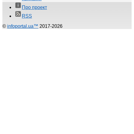
Про проект
RSS
©
infoportal.ua™
2017-2026