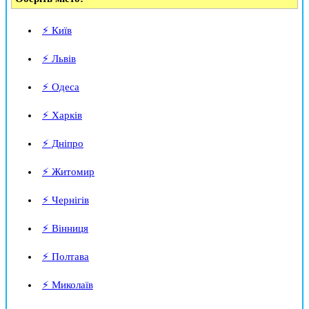
⚡ Київ
⚡ Львів
⚡ Одеса
⚡ Харків
⚡ Дніпро
⚡ Житомир
⚡ Чернігів
⚡ Вінниця
⚡ Полтава
⚡ Миколаїв