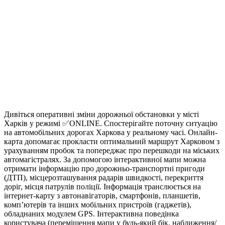
Дивіться оперативні зміни дорожньої обстановки у місті
Харків у режимі ✅ONLINE. Спостерігайте поточну ситуацію
на автомобільних дорогах Харкова у реальному часі. Онлайн-
карта допомагає прокласти оптимальний маршрут Харковом з
урахуванням пробок та попереджає про перешкоди на міських
автомагістралях. За допомогою інтерактивної мапи можна
отримати інформацію про дорожньо-транспортні пригоди
(ДТП), місцерозташування радарів швидкості, перекриття
доріг, місця патрулів поліції. Інформація транслюється на
інтернет-карту з автонавігаторів, смартфонів, планшетів,
комп’ютерів та інших мобільних пристроїв (гаджетів),
обладнаних модулем GPS. Інтерактивна поведінка
користувача (переміщення мапи у будь-який бік, наближення/