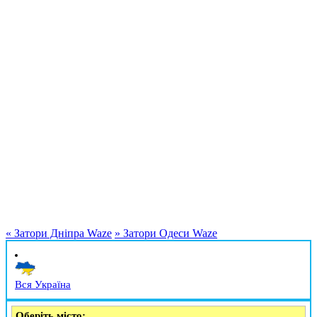
«
Затори Дніпра Waze
»
Затори Одеси Waze
Вся Україна
Оберіть місто: