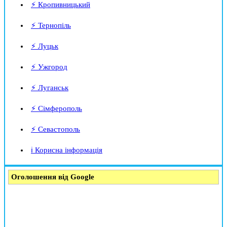
⚡ Кропивницький
⚡ Тернопіль
⚡ Луцьк
⚡ Ужгород
⚡ Луганськ
⚡ Сімферополь
⚡ Севастополь
ℹ️ Корисна інформація
Оголошення від Google