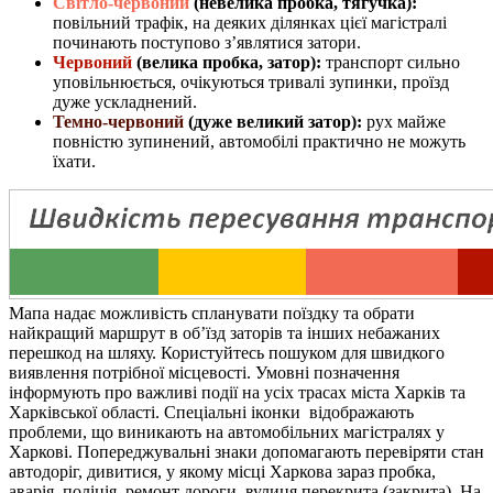
Світло-червоний
(невелика пробка, тягучка):
повільний трафік, на деяких ділянках цієї магістралі
починають поступово з’являтися затори.
Червоний
(велика пробка, затор):
транспорт сильно
уповільнюється, очікуються тривалі зупинки, проїзд
дуже ускладнений.
Темно-червоний
(дуже великий затор):
рух майже
повністю зупинений, автомобілі практично не можуть
їхати.
Мапа надає можливість спланувати поїздку та обрати
найкращий маршрут в об’їзд заторів та інших небажаних
перешкод на шляху. Користуйтесь пошуком для швидкого
виявлення потрібної місцевості. Умовні позначення
інформують про важливі події на усіх трасах міста Харків та
Харківської області. Спеціальні іконки відображають
проблеми, що виникають на автомобільних магістралях у
Харкові. Попереджувальні знаки допомагають перевіряти стан
автодоріг, дивитися, у якому місці Харкова зараз пробка,
аварія, поліція, ремонт дороги, вулиця перекрита (закрита). На