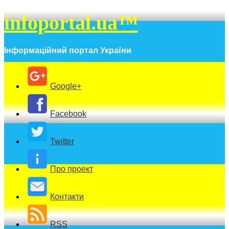
infoportal.ua™
Інформаційний портал України
Google+
Facebook
Twitter
Про проект
Контакти
RSS