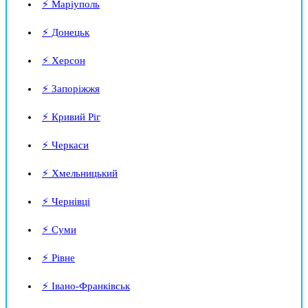
⚡ Маріуполь
⚡ Донецьк
⚡ Херсон
⚡ Запоріжжя
⚡ Кривий Ріг
⚡ Черкаси
⚡ Хмельницький
⚡ Чернівці
⚡ Суми
⚡ Рівне
⚡ Івано-Франківськ