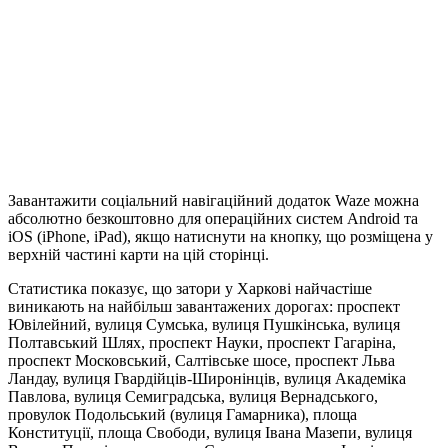
Завантажити соціальний навігаційний додаток Waze можна
абсолютно безкоштовно для операційних систем Android та
iOS (iPhone, iPad), якщо натиснути на кнопку, що розміщена у
верхній частині карти на цій сторінці.
Статистика показує, що затори у Харкові найчастіше
виникають на найбільш завантажених дорогах: проспект
Ювілейний, вулиця Сумська, вулиця Пушкінська, вулиця
Полтавський Шлях, проспект Науки, проспект Гагаріна,
проспект Московський, Салтівське шосе, проспект Льва
Ландау, вулиця Гвардійців-Широнінців, вулиця Академіка
Павлова, вулиця Семиградська, вулиця Вернадського,
провулок Подольський (вулиця Гамарника), площа
Конституції, площа Свободи, вулиця Івана Мазепи, вулиця