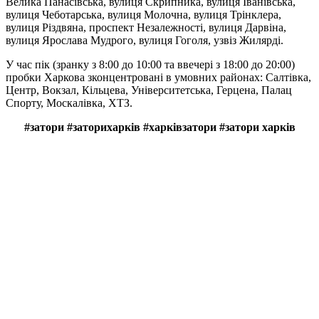
Велика Панасівська, вулиця Скрипника, вулиця Іванівська,
вулиця Чеботарська, вулиця Молочна, вулиця Трінклера,
вулиця Різдвяна, проспект Незалежності, вулиця Дарвіна,
вулиця Ярослава Мудрого, вулиця Гоголя, узвіз Жилярді.
У час пік (зранку з 8:00 до 10:00 та ввечері з 18:00 до 20:00)
пробки Харкова зконцентровані в умовних районах: Салтівка,
Центр, Вокзал, Кільцева, Університетська, Герцена, Палац
Спорту, Москалівка, ХТЗ.
#затори #заторихарків #харківзатори #затори харків