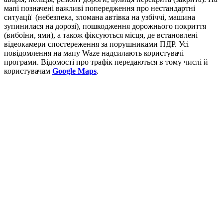
мапі позначені важливі попередження про нестандартні
ситуації (небезпека, зломана автівка на узбіччі, машина
зупинилася на дорозі), пошкодження дорожнього покриття
(вибоїни, ями), а також фіксуються місця, де встановлені
відеокамери спостереження за порушниками ПДР. Усі
повідомлення на мапу Waze надсилають користувачі
програми. Відомості про трафік передаються в тому числі й
користувачам
Google Maps
.