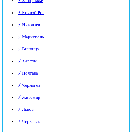
⚡ Запорожье
⚡ Кривой Рог
⚡ Николаев
⚡ Мариуполь
⚡ Винница
⚡ Херсон
⚡ Полтава
⚡ Чернигов
⚡ Житомир
⚡ Львов
⚡ Черкассы