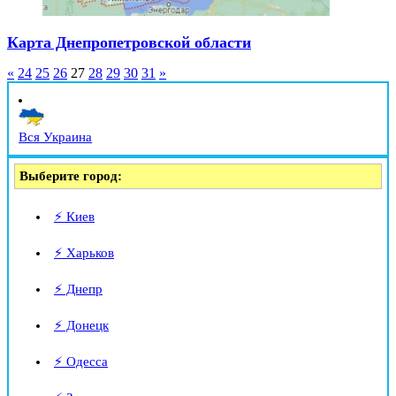
Карта Днепропетровской области
«
24
25
26
27
28
29
30
31
»
Вся Украина
Выберите город:
⚡ Киев
⚡ Харьков
⚡ Днепр
⚡ Донецк
⚡ Одесса