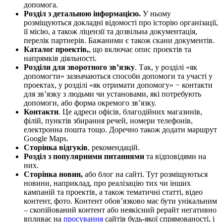
допомога.
Розділ з детальною інформацією.
У ньому
розміщуються докладні відомості про історію організації,
її місію, а також ліцензії та дозвільна документація,
перелік партнерів. Бажаними є також скани документів.
Каталог проектів,
, що включає опис проектів та
напрямків діяльності.
Розділи для зворотного зв’язку
. Так, у розділі «як
допомогти» зазначаються способи допомоги та участі у
проектах, у розділі «як отримати допомогу» − контакти
для зв’язку з людьми чи установами, які потребують
допомоги, або форма окремого зв’язку.
Контакти
. Це адреси офісів, благодійних магазинів,
філій, пунктів збирання речей, номери телефонів,
електронна пошта тощо. Доречно також додати маршрут
Google Maps.
Сторінка відгуків
, рекомендацій.
Розділ з популярними питаннями
та відповідями на
них.
Сторінка новин,
або блог на сайті. Тут розміщуються
новини, наприклад, про реалізацію тих чи інших
кампаній та проектів, а також тематичні статті, відео
контент, фото. Контент обов’язково має бути унікальним
– скопійований контент або неякісний рерайт негативно
впливає на
просування
сайтів будь-якої спрямованості, і