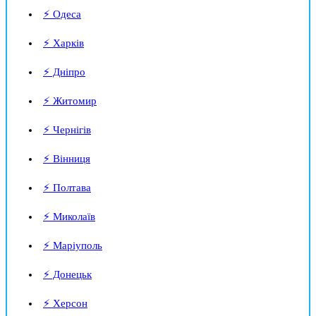
⚡ Одеса
⚡ Харків
⚡ Дніпро
⚡ Житомир
⚡ Чернігів
⚡ Вінниця
⚡ Полтава
⚡ Миколаїв
⚡ Маріуполь
⚡ Донецьк
⚡ Херсон