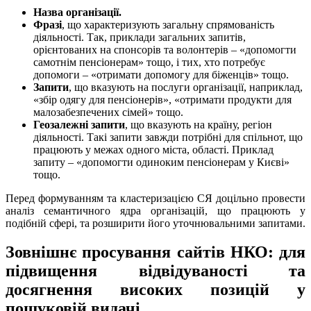
Назва організації.
Фразі
, що характеризують загальну спрямованість
діяльності. Так, приклади загальних запитів,
орієнтованих на спонсорів та волонтерів – «допомогти
самотнім пенсіонерам» тощо, і тих, хто потребує
допомоги – «отримати допомогу для біженців» тощо.
Запити
, що вказують на послуги організації, наприклад,
«збір одягу для пенсіонерів», «отримати продукти для
малозабезпечених сімей» тощо.
Геозалежні запити
, що вказують на країну, регіон
діяльності. Такі запити завжди потрібні для спільнот, що
працюють у межах одного міста, області. Приклад
запиту – «допомогти одиноким пенсіонерам у Києві»
тощо.
Перед формуванням та кластеризацією СЯ доцільно провести
аналіз семантичного ядра організацій, що працюють у
подібній сфері, та розширити його уточнювальними запитами.
Зовнішнє просування сайтів НКО: для
підвищення відвідуваності та
досягнення високих позицій у
пошуковій видачі