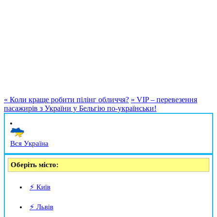
«
Коли краще робити пілінг обличчя?
»
VIP – перевезення
пасажирів з України у Бельгію по-українськи!
Вся Україна
Оберіть місто:
⚡ Київ
⚡ Львів