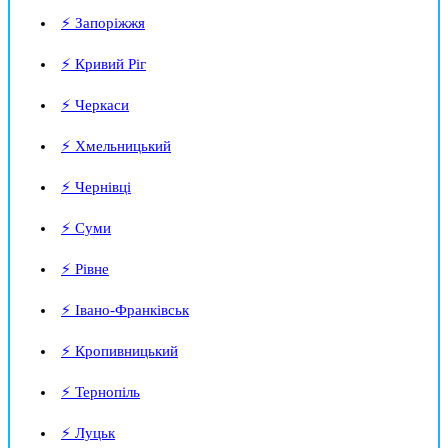
⚡ Запоріжжя
⚡ Кривий Ріг
⚡ Черкаси
⚡ Хмельницький
⚡ Чернівці
⚡ Суми
⚡ Рівне
⚡ Івано-Франківськ
⚡ Кропивницький
⚡ Тернопіль
⚡ Луцьк