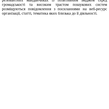
релевантних майданчиках із позитивним іміджем серед
громадськості та високим трастом пошукових систем
розміщуються повідомлення з посиланнями на веб-ресурс
організації, статті, тематика яких близька до її діяльності.