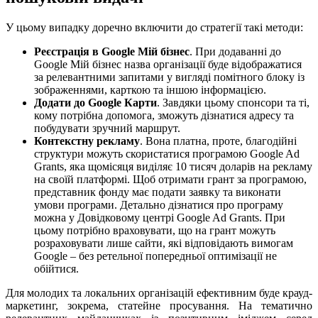
У цьому випадку доречно включити до стратегії такі методи:
Реєстрація в Google Мій бізнес
. При додаванні до
Google Мій бізнес назва організації буде відображатися
за релевантними запитами у вигляді помітного блоку із
зображеннями, карткою та іншою інформацією.
Додати до Google Карти
. Завдяки цьому спонсори та ті,
кому потрібна допомога, зможуть дізнатися адресу та
побудувати зручний маршрут.
Контекстну рекламу
. Вона платна, проте, благодійні
структури можуть скористатися програмою Google Ad
Grants, яка щомісяця виділяє 10 тисяч доларів на рекламу
на своїй платформі. Щоб отримати грант за програмою,
представник фонду має подати заявку та виконати
умови програми. Детально дізнатися про програму
можна у Довідковому центрі Google Ad Grants. При
цьому потрібно враховувати, що на грант можуть
розраховувати лише сайти, які відповідають вимогам
Google – без ретельної попередньої оптимізації не
обійтися.
Для молодих та локальних організацій ефективним буде крауд-
маркетинг, зокрема, статейне просування. На тематично