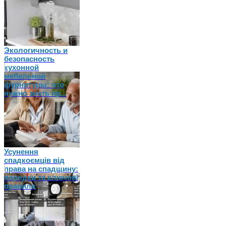
Экологичность и
безопасность
кухонной
мебельной
фурнитуры: что
нужно знать пр...
Усунення
спадкоємців від
права на спадщину:
порядки та ключові
правила