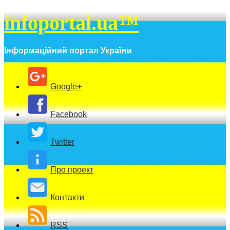
infoportal.ua™
Інформаційний портал України
Google+
Facebook
Twitter
Про проект
Контакти
RSS