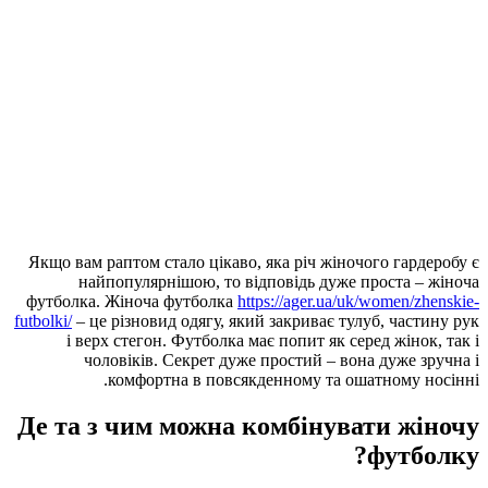
Якщо вам раптом стало ціка
найпопулярнішою, то
футболка. Жіноча футболк
futbolki/
– це різновид одягу,
і верх стегон. Футболк
чоловіків. Секрет д
комфортна в пов
Де та з чим можн