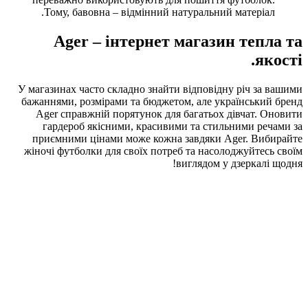
Тому, бавовна – відм
Ager – інте
У магазинах часто складно
бажаннями, розмірами та 
Ager справжній поряту
гардероб якісними, к
приємними цінами може
жіночі футболки для свої