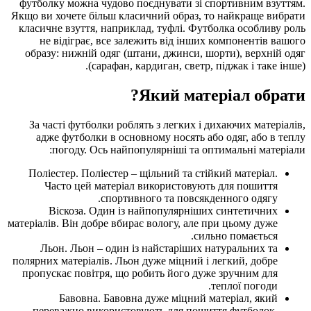
футболку можна чудово по
Якщо ви хочете більш класи
класичне взуття, наприкла
не відіграє, все зале
образу: нижній одяг (шта
(сарафан, ка
Я
За часті футболки роблят
адже футболки в основн
погоду. Ось найпопу
Поліестер. Поліестер – щ
Часто цей матеріал 
спортивно
Віскоза. Один із на
матеріалів. Він добре вбирає
Льон. Льон – один із 
полярних матеріалів. Льон д
пропускає повітря, що ро
Бавовна. Бавовна 
переважно використову