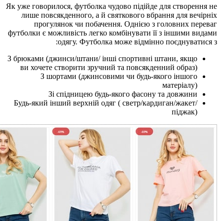
Як уже говорилося, футболка
лише повсякденного, а й
прогулянок чи побач
футболки є можливість легк
одягу. Футбол
З брюками (джинси/штани/ і
ви хочете створити зруч
З шортами (джинсо
Зі спідницею бу
Будь-який інший верхній о