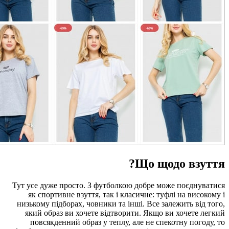
Тут усе дуже просто. З фу
як спортивне взуття, т
низькому підборах, човник
який образ ви хочете в
повсякденний образ у 