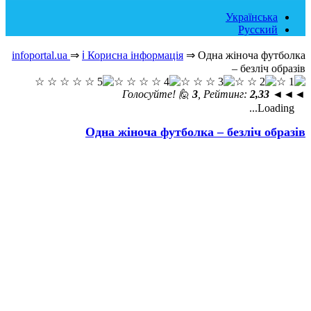
infoportal.ua
⇒
ℹ️ Корисна ін
Одна жіноч