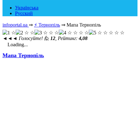
Українська
Русский
infoportal.ua
⇒
⚡ Тернопіль
⇒
Мапа Тернопіль
◄◄◄
Голосуйте! 🙋
12
, Рейтинг:
4,08
Loading...
Мапа Тернопіль