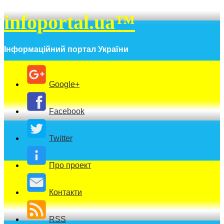
infoportal.ua™
Інформаційний портал України
Google+
Facebook
Twitter
Про проект
Контакти
RSS