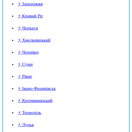
⚡ Запоріжжя
⚡ Кривий Ріг
⚡ Черкаси
⚡ Хмельницький
⚡ Чернівці
⚡ Суми
⚡ Рівне
⚡ Івано-Франківськ
⚡ Кропивницький
⚡ Тернопіль
⚡ Луцьк