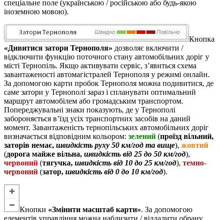
спеціальне поле (українською / російською або будь-якою
іноземною мовою).
Кнопка
«Дивитися затори Тернополя»
дозволяє включити /
відключити функцію поточного стану автомобільних доріг у
місті Тернопіль. Якщо активувати сервіс, з’явиться схема
завантаженості автомагістралей Тернополя у режимі онлайн.
За допомогою карти пробок Тернополя можна подивитися, де
саме затори у Тернополі зараз і спланувати оптимальний
маршрут автомобілем або громадським транспортом.
Попереджувальні знаки показують, де у Тернополі
забороняється в’їзд усіх транспортних засобів на даний
момент. Завантаженість тернопільських автомобільних доріг
визначається відповідним кольором:
зелений
(
проїзд вільний,
заторів немає,
швидкість руху 50 км/год та вище
),
жовтий
(
дорога майже вільна,
швидкість від 25 до 50 км/год
),
червоний
(
тягучка,
швидкість від 10 до 25 км/год
),
темно-
червоний
(
затор,
швидкість від 0 до 10 км/год
).
Кнопки
«Змінити масштаб карти»
. За допомогою
елементів управління можна наблизити / віддалити обрану