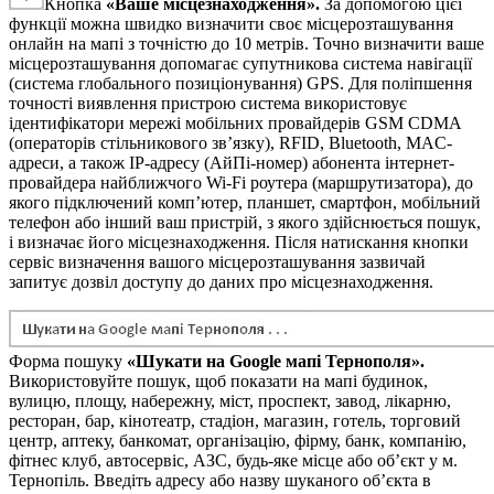
Кнопка
«Ваше місцезнаходження».
За допомогою цієї
функції можна швидко визначити своє місцерозташування
онлайн на мапі з точністю до 10 метрів. Точно визначити ваше
місцерозташування допомагає супутникова система навігації
(система глобального позиціонування) GPS. Для поліпшення
точності виявлення пристрою система використовує
ідентифікатори мережі мобільних провайдерів GSM CDMA
(операторів стільникового зв’язку), RFID, Bluetooth, MAC-
адреси, а також IP-адресу (АйПі-номер) абонента інтернет-
провайдера найближчого Wi-Fi роутера (маршрутизатора), до
якого підключений комп’ютер, планшет, смартфон, мобільний
телефон або інший ваш пристрій, з якого здійснюється пошук,
і визначає його місцезнаходження. Після натискання кнопки
сервіс визначення вашого місцерозташування зазвичай
запитує дозвіл доступу до даних про місцезнаходження.
Форма пошуку
«Шукати на
Google
мапі Тернополя».
Використовуйте пошук, щоб показати на мапі будинок,
вулицю, площу, набережну, міст, проспект, завод, лікарню,
ресторан, бар, кінотеатр, стадіон, магазин, готель, торговий
центр, аптеку, банкомат, організацію, фірму, банк, компанію,
фітнес клуб, автосервіс, АЗС, будь-яке місце або об’єкт у м.
Тернопіль. Введіть адресу або назву шуканого об’єкта в