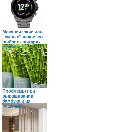
Механические или
“умные” часы: как
выбрать подарок
мужчине
Проблемы при
выращивании
бамбука и их
решения