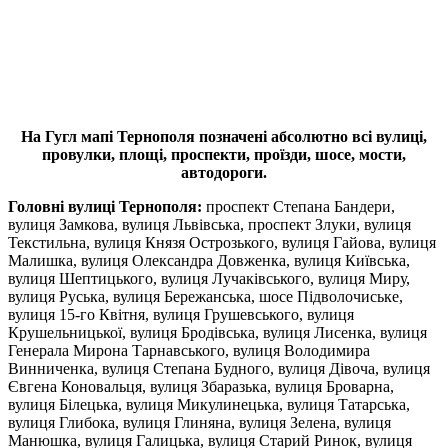
На Гугл мапі Тернополя позначені абсолютно всі вулиці,
провулки, площі, проспекти, проїзди, шосе, мости,
автодороги.
Головні вулиці Тернополя:
проспект Степана Бандери,
вулиця Замкова, вулиця Львівська, проспект Злуки, вулиця
Текстильна, вулиця Князя Острозького, вулиця Гайова, вулиця
Малишка, вулиця Олександра Довженка, вулиця Київська,
вулиця Шептицького, вулиця Лучаківського, вулиця Миру,
вулиця Руська, вулиця Бережанська, шосе Підволочиське,
вулиця 15-го Квітня, вулиця Грушевського, вулиця
Крушельницької, вулиця Бродівська, вулиця Лисенка, вулиця
Генерала Мирона Тарнавського, вулиця Володимира
Винниченка, вулиця Степана Будного, вулиця Дівоча, вулиця
Євгена Коновальця, вулиця Збаразька, вулиця Броварна,
вулиця Білецька, вулиця Микулинецька, вулиця Татарська,
вулиця Глибока, вулиця Глиняна, вулиця Зелена, вулиця
Манюшка, вулиця Галицька, вулиця Старий Ринок, вулиця