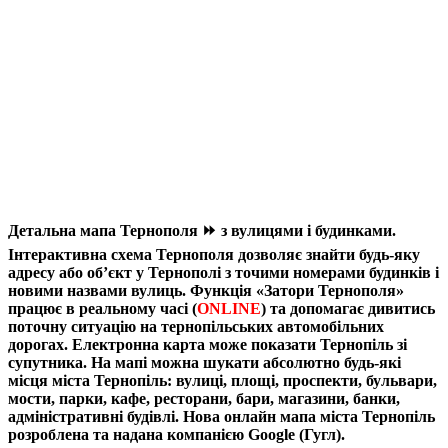
Детальна мапа Тернополя ⏩ з вулицями і будинками.
Інтерактивна схема Тернополя дозволяє знайти будь-яку
адресу або об’єкт у Тернополі з точими номерами будинків і
новими назвами вулиць. Функція «Затори Тернополя»
працює в реальному часі (
ONLINE
) та допомагає дивитись
поточну ситуацію на тернопільських автомобільних
дорогах. Електронна карта може показати Тернопіль зі
супутника. На мапі можна шукати абсолютно будь-які
місця міста Тернопіль: вулиці, площі, проспекти, бульвари,
мости, парки, кафе, ресторани, бари, ​магазини, банки,
адміністративні будівлі. Нова онлайн мапа міста Тернопіль
розроблена та надана компанією Google (Гугл).