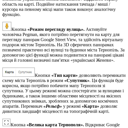
область на карті. Подвійне натискання тачпада / миші /
курсора на певному місці мапи також виконує аналогічну
функцію.
Кнопка
«Режим перегляду вулиць».
Активуйте
чоловічка Pegman, якого потрібно перетягнути на карту для
перегляду панорам Google Street View, та здійсніть віртуальну
подорож містом Тернопіль. На 3D сферичних панорамах
позначені практично всі вулиці та будинки міста Тернопіль. За
допомогою цієї функції можна подивитися на панорамі цікаві
місця й головні визначні пам’ятки «української Женеви».
Кнопки
«Тип карти»
дозволяють перемикати
схему міста Тернопіль в режим
«Супутник»
. Ця функція буде
корисна, якщо потрібно побачити мапу Тернополя зі
супутника. У цьому режимі можна спостерігати за вулицями і
будинками, а також іншими областями місцевості на якісних
супутникових знімках, зроблених за допомогою космічних
апаратів. Перемикач
«Рельєф»
у режимі
«Карта»
дозволяє
дивитися ландшафт місцевості на топографічній карті.
Кнопка
«Велика карта Тернополя».
Відкриває Google