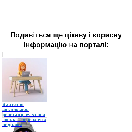
Подивіться ще цікаву і корисну
інформацію на порталі:
Вивчення
англійської:
репетитор vs мовна
школа – переваги та
недоліки