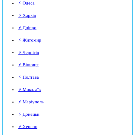
⚡ Одеса
⚡ Харків
⚡ Дніпро
⚡ Житомир
⚡ Чернігів
⚡ Вінниця
⚡ Полтава
⚡ Миколаїв
⚡ Маріуполь
⚡ Донецьк
⚡ Херсон