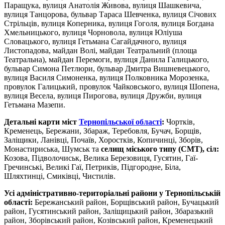
Паращука, вулиця Анатолія Живова, вулиця Шашкевича,
вулиця Танцорова, бульвар Тараса Шевченка, вулиця Січових
Стрільців, вулиця Коперника, вулиця Гоголя, вулиця Богдана
Хмельницького, вулиця Чорновола, вулиця Юліуша
Словацького, вулиця Гетьмана Сагайдачного, вулиця
Листопадова, майдан Волі, майдан Театральний (площа
Театральна), майдан Перемоги, вулиця Данила Галицького,
бульвар Симона Петлюри, бульвар Дмитра Вишневецького,
вулиця Василя Симоненка, вулиця Полковника Морозенка,
провулок Галицький, провулок Чайковського, вулиця Шопена,
вулиця Весела, вулиця Пирогова, вулиця Дружби, вулиця
Гетьмана Мазепи.
Детальні карти міст
Тернопільської області
:
Чортків,
Кременець, Бережани, Збараж, Теребовля, Бучач, Борщів,
Заліщики, Ланівці, Почаїв, Хоростків, Копичинці, Зборів,
Монастириська, Шумськ та
селищ міського типу (СМТ), сіл:
Козова, Підволочиськ, Велика Березовиця, Гусятин, Гаї-
Гречинські, Великі Гаї, Петриків, Підгородне, Біла,
Шляхтинці, Смиківці, Чистилів.
Усі адміністративно-територіальні райони у Тернопільській
області:
Бережанський район, Борщівський район, Бучацький
район, Гусятинський район, Заліщицький район, Збаразький
район, Зборівський район, Козівський район, Кременецький