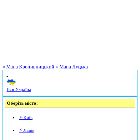
«
Мапа Кропивницький
»
Мапа Луцька
Вся Україна
Оберіть місто:
⚡ Київ
⚡ Львів