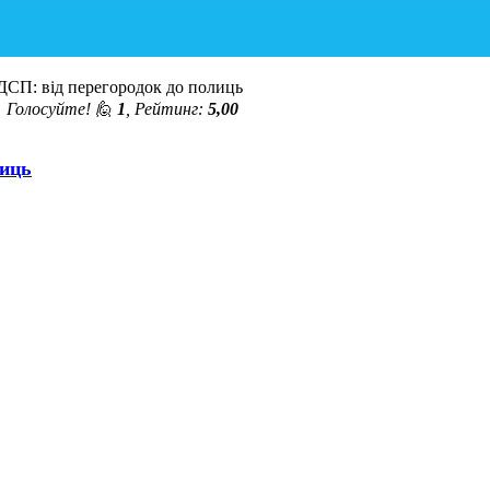
 ДСП: від перегородок до полиць
◄
Голосуйте! 🙋
1
, Рейтинг:
5,00
лиць