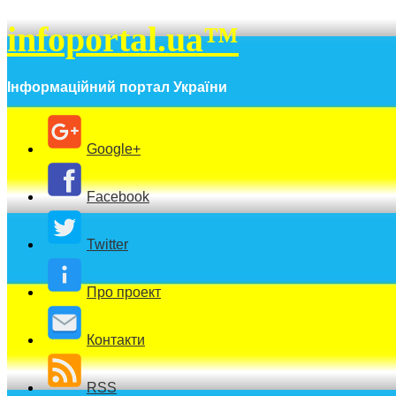
infoportal.ua™
Інформаційний портал України
Google+
Facebook
Twitter
Про проект
Контакти
RSS