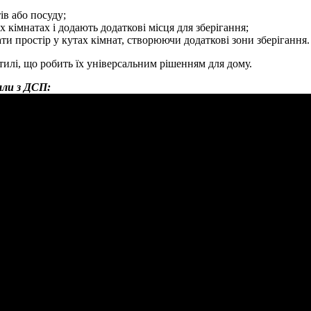
ів або посуду;
 кімнатах і додають додаткові місця для зберігання;
ти простір у кутах кімнат, створюючи додаткові зони зберігання.
тилі, що робить їх універсальним рішенням для дому.
али з ДСП: