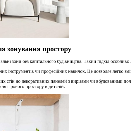
ля зонування простору
альні зони без капітального будівництва. Такий підхід особливо 
их інструментів чи професійних навичок. Це дозволяє легко зм
хих стін до декоративних панелей з вирізами чи вбудованими поли
ння ігрового простору в дитячій.