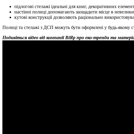
підлогові стелажі ідеальні для книг, декоративних елемент
настінні полиці допомагають заощадити місце в невеликих
кутові конструкції дозволяють раціонально використовува
Полиці та стелажі з ДСП можуть бути оформлені у будь-якому с
Подивіться відео від компанії ВіЯр про еко-тренди та матері