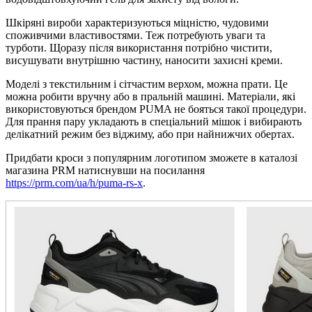
Шкіряні вироби характеризуються міцністю, чудовими
споживчими властивостями. Теж потребують уваги та
турботи. Щоразу після використання потрібно чистити,
висушувати внутрішню частину, наносити захисні креми.
Моделі з текстильним і сітчастим верхом, можна прати. Це
можна робити вручну або в пральній машині. Матеріали, які
використовуються брендом PUMA не бояться такої процедури.
Для прання пару укладають в спеціальний мішок і вибирають
делікатний режим без віджиму, або при найнижчих обертах.
Придбати кроси з популярним логотипом зможете в каталозі
магазина PRM натиснувши на посилання
https://prm.com/ua/h/puma-rs-x
.