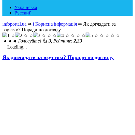
Українська
Русский
infoportal.ua
⇒
ℹ️ Корисна інформація
⇒
Як доглядати за
взуттям? Поради по догляду
◄◄◄
Голосуйте! 🙋
3
, Рейтинг:
2,33
Loading...
Як доглядати за взуттям? Поради по догляду