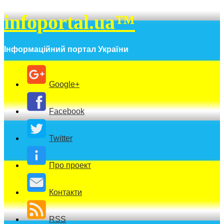
infoportal.ua™
Інформаційний портал України
Google+
Facebook
Twitter
Про проект
Контакти
RSS