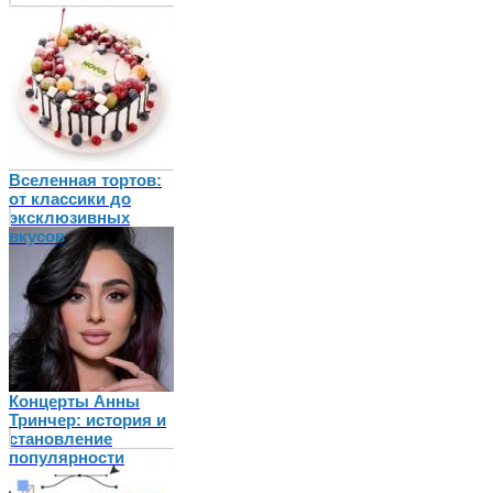
Вселенная тортов:
от классики до
эксклюзивных
вкусов
Концерты Анны
Тринчер: история и
становление
популярности