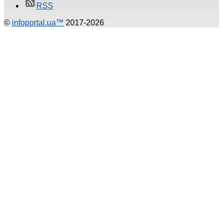
RSS
©
infoportal.ua™
2017-2026