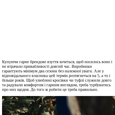
Купуючи гарне брендове взуття хочеться, щоб носилось воно і
не втрачало привабливості довгий час. Виробники
гарантують мінімум два сезони без належної уваги. Але у
відповідального власника цей термін розтягнеться на 5, а то і
більше років. Щоб улюблені кросівки чи туфлі служили довго
та радували комфортом і гарним виглядом, треба турбуватись
про них щодня. До того ж робити це треба правильно.