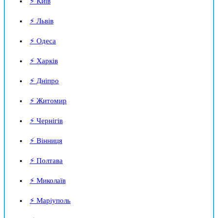
⚡ Київ
⚡ Львів
⚡ Одеса
⚡ Харків
⚡ Дніпро
⚡ Житомир
⚡ Чернігів
⚡ Вінниця
⚡ Полтава
⚡ Миколаїв
⚡ Маріуполь