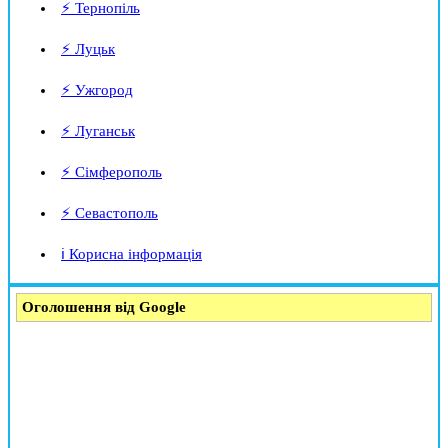
⚡ Тернопіль
⚡ Луцьк
⚡ Ужгород
⚡ Луганськ
⚡ Сімферополь
⚡ Севастополь
ℹ️ Корисна інформація
Оголошення від Google