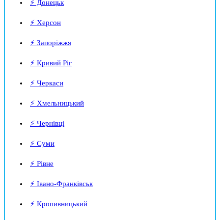
⚡ Донецьк
⚡ Херсон
⚡ Запоріжжя
⚡ Кривий Ріг
⚡ Черкаси
⚡ Хмельницький
⚡ Чернівці
⚡ Суми
⚡ Рівне
⚡ Івано-Франківськ
⚡ Кропивницький