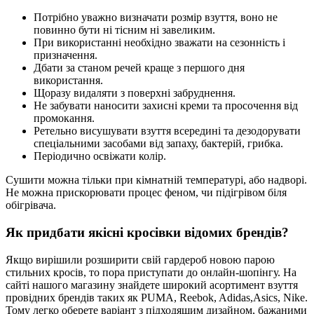
Потрібно уважно визначати розмір взуття, воно не
повинно бути ні тісним ні завеликим.
При використанні необхідно зважати на сезонність і
призначення.
Дбати за станом речей краще з першого дня
використання.
Щоразу видаляти з поверхні забруднення.
Не забувати наносити захисні креми та просочення від
промокання.
Ретельно висушувати взуття всередині та дезодорувати
спеціальними засобами від запаху, бактерій, грибка.
Періодично освіжати колір.
Сушити можна тільки при кімнатній температурі, або надворі.
Не можна прискорювати процес феном, чи підігрівом біля
обігрівача.
Як придбати якісні кросівки відомих брендів?
Якщо вирішили розширити свій гардероб новою парою
стильних кросів, то пора приступати до онлайн-шопінгу. На
сайті нашого магазину знайдете широкий асортимент взуття
провідних брендів таких як PUMA, Reebok, Adidas,Asics, Nike.
Тому легко оберете варіант з підходящим дизайном, бажаними